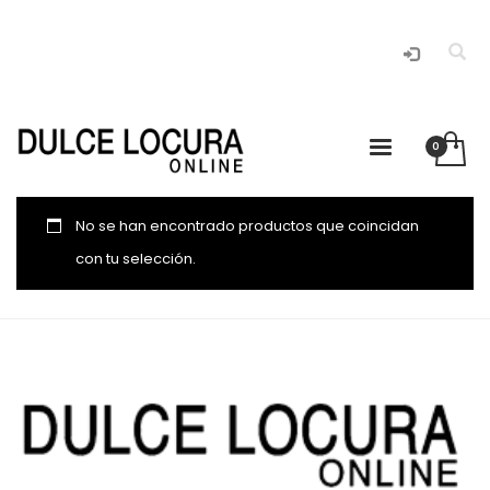
JOYAS
No se han encontrado productos que coincidan
con tu selección.