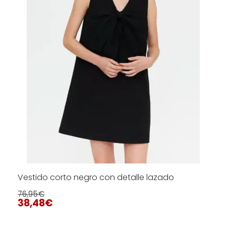
pueden
elegir
en
la
página
de
producto
Vestido corto negro con detalle lazado
76,95
€
38,48
€
Este