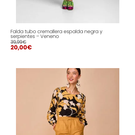
Falda tubo cremallera espalda negra y
serpientes – Veneno
39,99
€
20,00
€
Este
producto
tiene
SELECCIONAR OPCIONES
múltiples
variantes.
Las
opciones
se
pueden
elegir
en
la