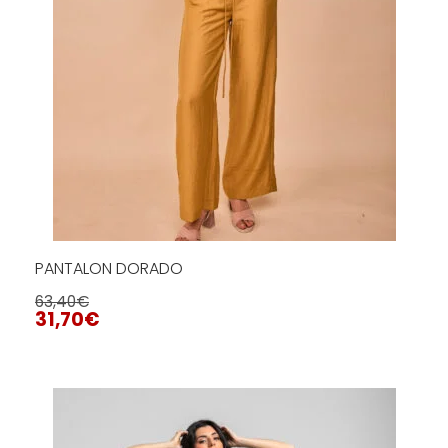
página
de
producto
PANTALON DORADO
63,40
€
31,70
€
Este
producto
tiene
SELECCIONAR OPCIONES
múltiples
variantes.