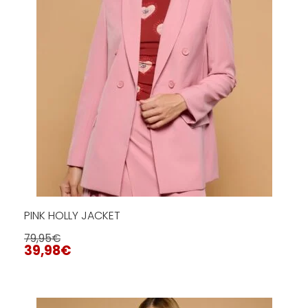
PINK HOLLY JACKET
79,95
€
39,98
€
Este
producto
tiene