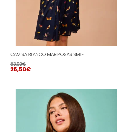
CAMISA BLANCO MARIPOSAS SMLE
53,00
€
26,50
€
Este
producto
tiene
SELECCIONAR OPCIONES
múltiples
variantes.
Las
opciones
se