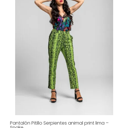
Las
opciones
se
pueden
elegir
en
la
página
de
producto
Pantalón Pitillo Serpientes animal print lima –
Snake