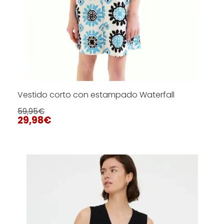
Vestido corto con estampado Waterfall
59,95
€
29,98
€
Este
producto
tiene
SELECCIONAR OPCIONES
múltiples
variantes.
Las
opciones
se