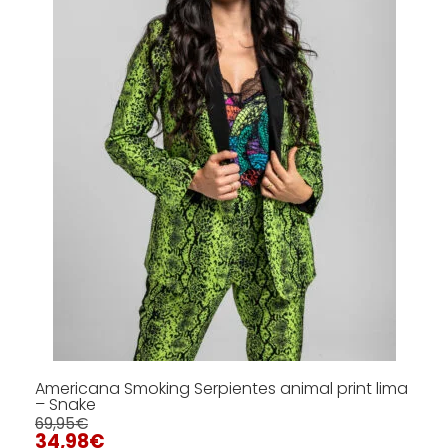
opciones
se
pueden
elegir
en
la
página
de
producto
Americana Smoking Serpientes animal print lima
– Snake
69,95
€
34,98
€