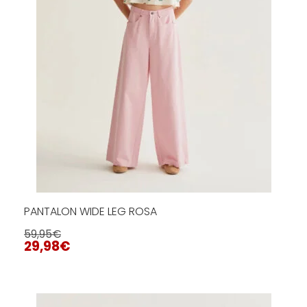
en
la
página
de
producto
PANTALON WIDE LEG ROSA
59,95
€
29,98
€
Este
producto
tiene