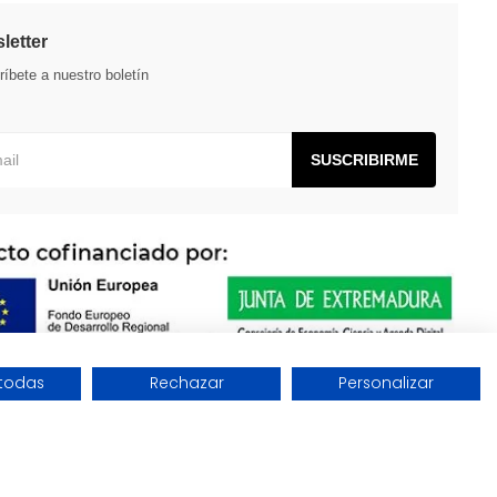
letter
íbete a nuestro boletín
SUSCRIBIRME
todas
Rechazar
Personalizar
Diseño y desarrollo:
THE
GECO
COMPANY