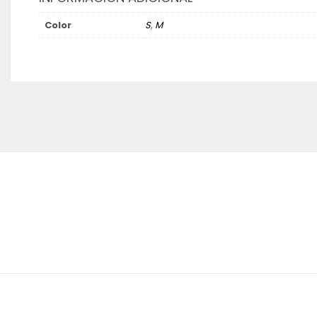
Color
S
,
M