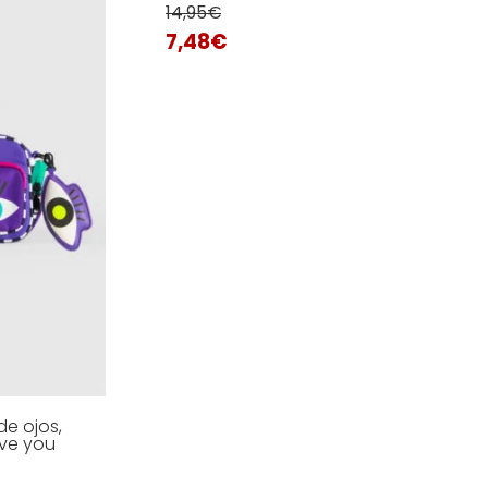
14,95
€
7,48
€
AÑADIR AL CARRITO
MORE INFO
de ojos,
ve you