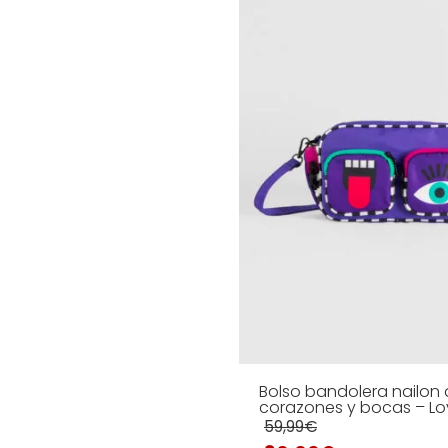
CARRITO
MORE INFO
Bolso bandolera nailon 
corazones y bocas – Lo
59,99
€