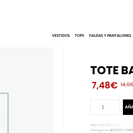
VESTIDOS
TOPS
FALDAS Y PANTALONES
TOTE B
7,48
€
14,9
TOTE
AÑA
BAG
MILAN
ROSA
SKU:
81162321-1-1-2
cantidad
Categoría:
BOLSOS Y COM