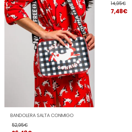
14,95
€
7,48
€
AÑADIR AL 
BANDOLERA SALTA CONMIGO
52,95
€