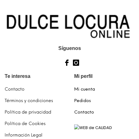
se
pueden
elegir
en
la
página
de
Síguenos
producto
Te interesa
Mi perfil
Contacto
Mi cuenta
Términos y condiciones
Pedidos
Política de privacidad
Contacto
Política de Cookies
Información Legal