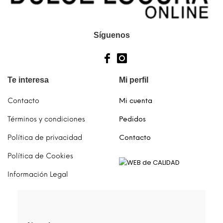
la
la
página
página
de
de
Síguenos
producto
producto
Te interesa
Mi perfil
Contacto
Mi cuenta
Términos y condiciones
Pedidos
Política de privacidad
Contacto
Política de Cookies
Información Legal