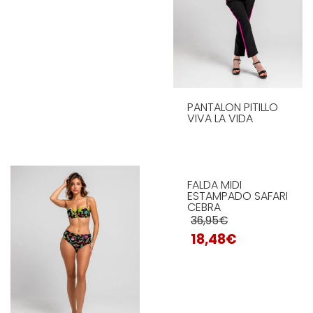
LEER MÁS
PANTALON PITILLO
VIVA LA VIDA
FALDA MIDI
LEER MÁS
ESTAMPADO SAFARI
CEBRA
36,95
€
18,48
€
Este
producto
tiene
SELECCIONAR OPCIONES
múltiples