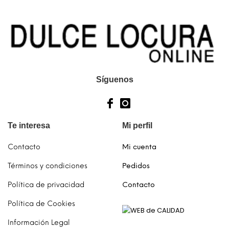
se
elegir
pueden
en
elegir
la
en
página
la
de
página
producto
de
Síguenos
producto
Te interesa
Mi perfil
Contacto
Mi cuenta
Términos y condiciones
Pedidos
Política de privacidad
Contacto
Política de Cookies
Información Legal