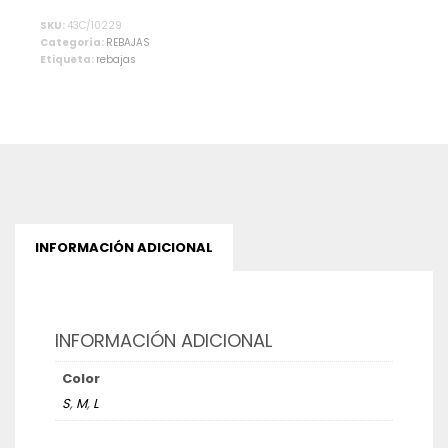
Alternative:
SKU:
43C/10229
Categoría:
REBAJAS
Etiqueta:
rebajas
INFORMACIÓN ADICIONAL
INFORMACIÓN ADICIONAL
Color
S
,
M
,
L