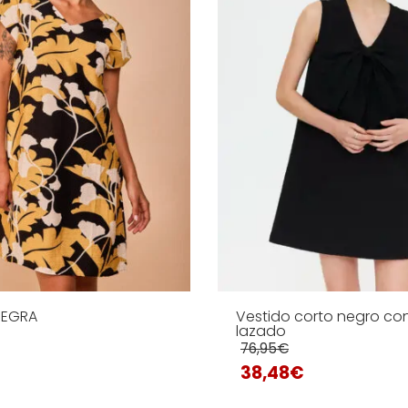
NEGRA
Vestido corto negro con
lazado
76,95
€
38,48
€