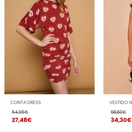
CONTA DRESS
VESTIDO 
54,95
€
68,60
€
27,48
€
34,30
€
Este
Este