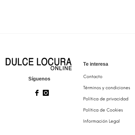
producto
producto
tiene
tiene
SELECCIONAR OPCIONES
SELECCION
múltiples
múltiples
variantes.
variantes.
Las
Las
opciones
opciones
se
se
pueden
pueden
elegir
elegir
Te interesa
en
en
la
la
Contacto
página
página
Síguenos
de
de
Términos y condiciones
producto
producto
Política de privacidad
Política de Cookies
Información Legal